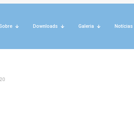
Racismo NÃO
Sobre
Downloads
Galeria
Notícias
r Pier protocola PL que determina dieta especial para pessoas 
020