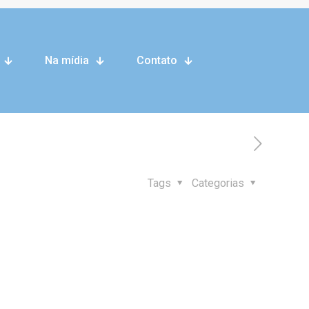
Na mídia
Contato
celíacas em hospitais de Curitiba
Tags
Categorias