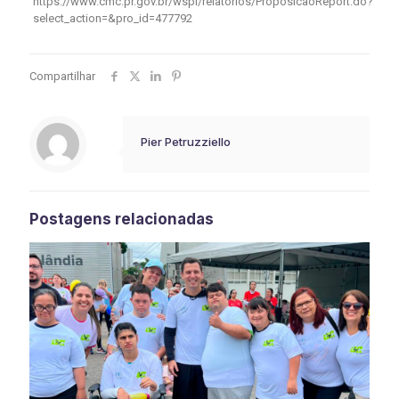
https://www.cmc.pr.gov.br/wspl/relatorios/ProposicaoReport.do?
select_action=&pro_id=477792
Compartilhar
Pier Petruzziello
Postagens relacionadas