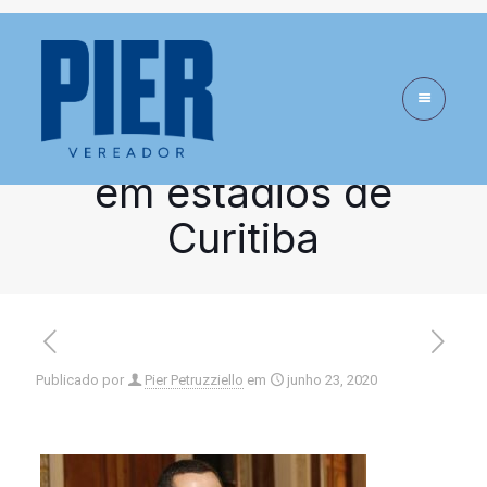
Projeto de lei
regulamenta a venda
de bebida alcóolica
em estádios de
Curitiba
Publicado por
Pier Petruzziello
em
junho 23, 2020