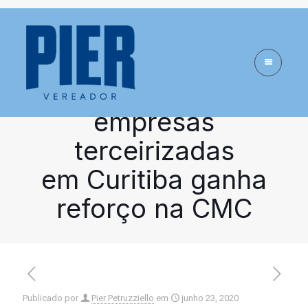
Projeto de Lei que
garante manutenção
de empregos nas
empresas
terceirizadas
em Curitiba ganha
reforço na CMC
Publicado por
Pier Petruzziello
em
junho 23, 2020