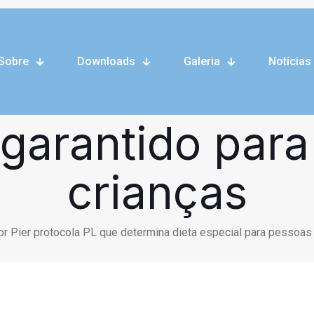
 Lei do Pier é
Sobre
Downloads
Galeria
Notícias
 terá teste de t
garantido para
crianças
r Pier protocola PL que determina dieta especial para pessoas 