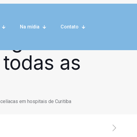
 aprovado e
Na mídia
Contato
riagem do
 todas as
celíacas em hospitais de Curitiba