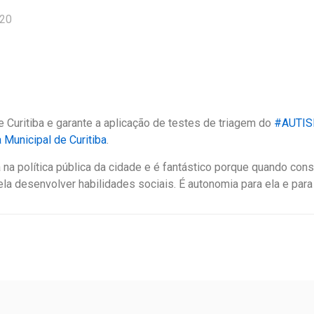
020
de Curitiba e garante a aplicação de testes de triagem do
#
AUTI
 Municipal de Curitiba
.
a na política pública da cidade e é fantástico porque quando c
ela desenv
olver habilidades sociais. É autonomia para ela e para 