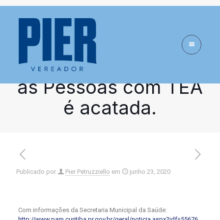
Sugestão ao
Executivo de
atendimento virtual
as Pessoas com TEA
é acatada.
Publicado por
Pier Petruzziello
em
junho 23, 2020
Com informações da Secretaria Municipal da Saúde:
http://www.pam.curitiba.pr.gov.br/geral/noticia.aspx?idf=55676