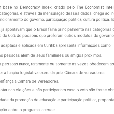
 base no Democracy Index, criado pelo The Economist Intell
 categorias, e através da mensuração desses dados, chega ao ín
cionamento do governo, participação política, cultura política, li
 já apontavam que o Brasil falha principalmente nas categorias q
ndice de 66% de pessoas que preferem outros modelos de governo
 adaptada e aplicada em Curitiba apresenta informações como:
ras pessoas além de seus familiares ou amigos próximos.
s pessoas nunca, raramente ou somente as vezes obedecem as 
 a função legislativa exercida pela Câmara de vereadores.
onfiança a Câmara de Vereadores.
tar nas eleições e não participariam caso o voto não fosse obr
dade da promoção de educação e participação política, propos
ação sobre o programa, acesse: