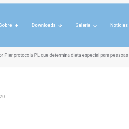
 como cidade 
Sobre
Downloads
Galeria
Notícias
democracia
r Pier protocola PL que determina dieta especial para pessoas 
020