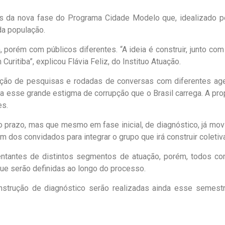
s da nova fase do Programa Cidade Modelo que, idealizado pel
da população.
porém com públicos diferentes. “A ideia é construir, junto co
ritiba”, explicou Flávia Feliz, do Instituo Atuação.
cação de pesquisas e rodadas de conversas com diferentes ag
a esse grande estigma de corrupção que o Brasil carrega. A pro
es.
prazo, mas que mesmo em fase inicial, de diagnóstico, já movi
 um dos convidados para integrar o grupo que irá construir coleti
entantes de distintos segmentos de atuação, porém, todos com
que serão definidas ao longo do processo.
onstrução de diagnóstico serão realizadas ainda esse semes