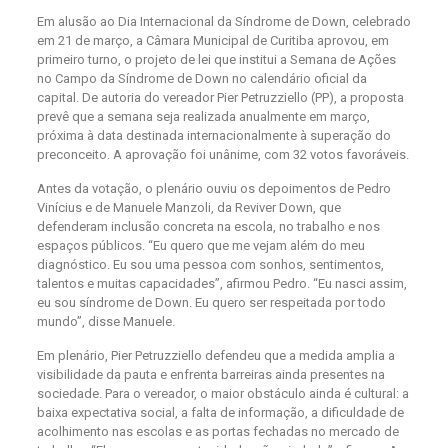
Em alusão ao Dia Internacional da Síndrome de Down, celebrado
em 21 de março, a Câmara Municipal de Curitiba aprovou, em
primeiro turno, o projeto de lei que institui a Semana de Ações
no Campo da Síndrome de Down no calendário oficial da
capital. De autoria do vereador Pier Petruzziello (PP), a proposta
prevê que a semana seja realizada anualmente em março,
próxima à data destinada internacionalmente à superação do
preconceito. A aprovação foi unânime, com 32 votos favoráveis.
Antes da votação, o plenário ouviu os depoimentos de Pedro
Vinícius e de Manuele Manzoli, da Reviver Down, que
defenderam inclusão concreta na escola, no trabalho e nos
espaços públicos. “Eu quero que me vejam além do meu
diagnóstico. Eu sou uma pessoa com sonhos, sentimentos,
talentos e muitas capacidades”, afirmou Pedro. “Eu nasci assim,
eu sou síndrome de Down. Eu quero ser respeitada por todo
mundo”, disse Manuele.
Em plenário, Pier Petruzziello defendeu que a medida amplia a
visibilidade da pauta e enfrenta barreiras ainda presentes na
sociedade. Para o vereador, o maior obstáculo ainda é cultural: a
baixa expectativa social, a falta de informação, a dificuldade de
acolhimento nas escolas e as portas fechadas no mercado de