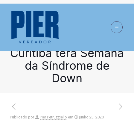
Câmara aprova
projeto de Pier
Petruzziello e
Curitiba terá Semana
da Síndrome de
Down
Publicado por
Pier Petruzziello
em
junho 23, 2020