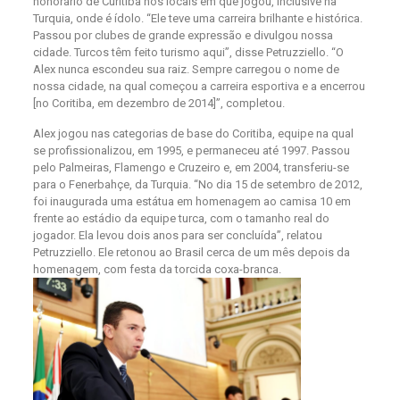
honorário de Curitiba nos locais em que jogou, inclusive na
Turquia, onde é ídolo. “Ele teve uma carreira brilhante e histórica.
Passou por clubes de grande expressão e divulgou nossa
cidade. Turcos têm feito turismo aqui”, disse Petruzziello. “O
Alex nunca escondeu sua raiz. Sempre carregou o nome de
nossa cidade, na qual começou a carreira esportiva e a encerrou
[no Coritiba, em dezembro de 2014]”, completou.
Alex jogou nas categorias de base do Coritiba, equipe na qual
se profissionalizou, em 1995, e permaneceu até 1997. Passou
pelo Palmeiras, Flamengo e Cruzeiro e, em 2004, transferiu-se
para o Fenerbahçe, da Turquia. “No dia 15 de setembro de 2012,
foi inaugurada uma estátua em homenagem ao camisa 10 em
frente ao estádio da equipe turca, com o tamanho real do
jogador. Ela levou dois anos para ser concluída”, relatou
Petruzziello. Ele retonou ao Brasil cerca de um mês depois da
homenagem, com festa da torcida coxa-branca.